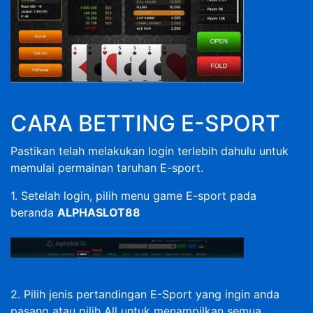
CARA BETTING E-SPORT
Pastikan telah melakukan login terlebih dahulu untuk
memulai permainan taruhan E-sport.
1. Setelah login, pilih menu game E-sport pada
beranda
ALPHASLOT88
2. Pilih jenis pertandingan E-Sport yang ingin anda
pasang atau pilih All untuk menampilkan semua