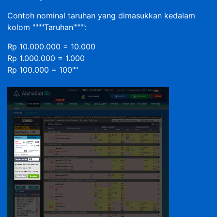
Contoh nominal taruhan yang dimasukkan kedalam
kolom """"Taruhan"""":
Rp 10.000.000 = 10.000
Rp 1.000.000 = 1.000
Rp 100.000 = 100""