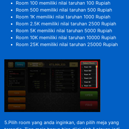
Room 100 memiliki nilai taruhan 100 Rupiah
Room 500 memiliki nilai taruhan 500 Rupiah
Room 1K memiliki nilai taruhan 1000 Rupiah
Room 2.5K memiliki nilai taruhan 2500 Rupiah
Room 5K memiliki nilai taruhan 5000 Rupiah
Room 10K memiliki nilai taruhan 10000 Rupiah
Room 25K memiliki nilai taruhan 25000 Rupiah
5.Pilih room yang anda inginkan, dan pilih meja yang