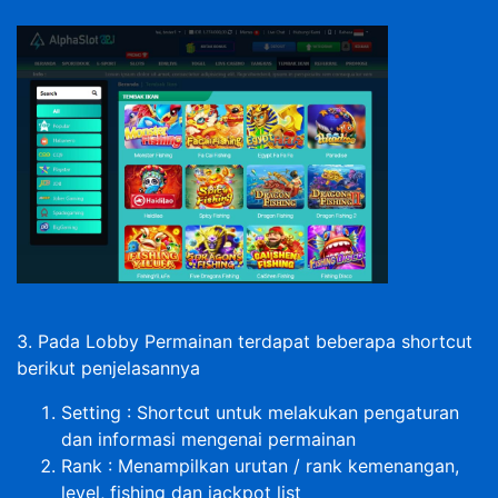
3. Pada Lobby Permainan terdapat beberapa shortcut
berikut penjelasannya
Setting : Shortcut untuk melakukan pengaturan
dan informasi mengenai permainan
Rank : Menampilkan urutan / rank kemenangan,
level, fishing dan jackpot list