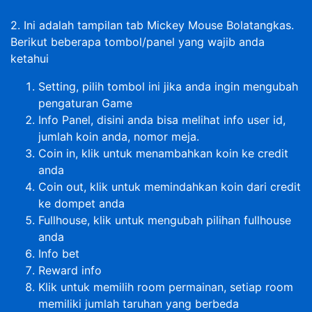
2. Ini adalah tampilan tab Mickey Mouse Bolatangkas.
Berikut beberapa tombol/panel yang wajib anda
ketahui
Setting, pilih tombol ini jika anda ingin mengubah
pengaturan Game
Info Panel, disini anda bisa melihat info user id,
jumlah koin anda, nomor meja.
Coin in, klik untuk menambahkan koin ke credit
anda
Coin out, klik untuk memindahkan koin dari credit
ke dompet anda
Fullhouse, klik untuk mengubah pilihan fullhouse
anda
Info bet
Reward info
Klik untuk memilih room permainan, setiap room
memiliki jumlah taruhan yang berbeda