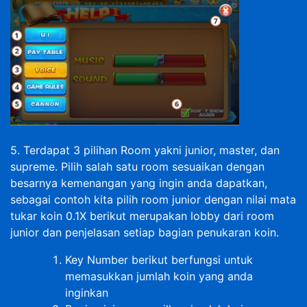
5. Terdapat 3 pilihan Room yakni junior, master, dan
supreme. Pilih salah satu room sesuaikan dengan
besarnya kemenangan yang ingin anda dapatkan,
sebagai contoh kita pilih room junior dengan nilai mata
tukar koin 0.1X berikut merupakan lobby dari room
junior dan penjelasan setiap bagian penukaran koin.
Key Number berikut berfungsi untuk
memasukkan jumlah koin yang anda
inginkan