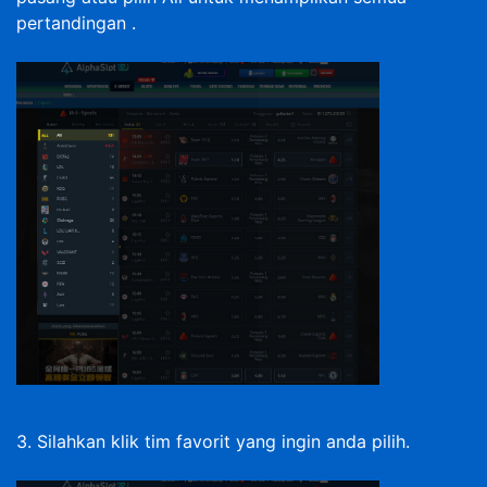
pertandingan .
3. Silahkan klik tim favorit yang ingin anda pilih.