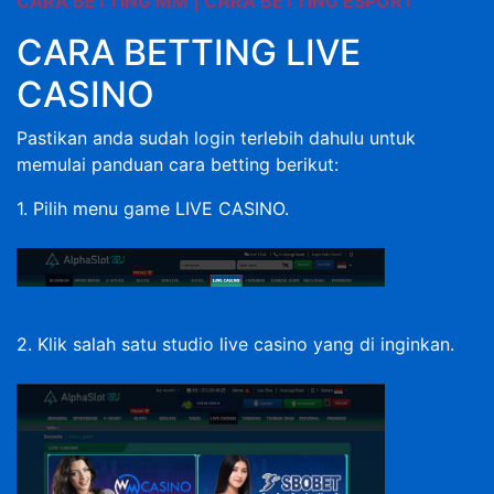
CARA BETTING MM
|
CARA BETTING ESPORT
CARA BETTING LIVE
CASINO
Pastikan anda sudah login terlebih dahulu untuk
memulai panduan cara betting berikut:
1. Pilih menu game LIVE CASINO.
2. Klik salah satu studio live casino yang di inginkan.