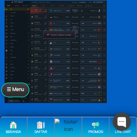
☰ Menu
LINK ALPHASLOT88
KALKULATOR PARLAY
LIVE RTP SLOT
ZONA ALPHASLOT88
BERANDA
DAFTAR
PROMOSI
LIVE CHAT