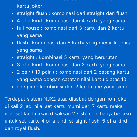
kartu joker
straight flush : kombinasi dari straight dan flush
4 of a kind : kombinasi dari 4 kartu yang sama
full house : kombinasi dari 3 kartu dan 2 kartu
yang sama
flush : kombinasi dari 5 kartu yang memiliki jenis
yang sama
straight : kombinasi 5 kartu yang berurutan
3 of a kind : kombinasi dari 3 kartu yang sama
2 pair ( 10 pair ) : kombinasi dari 2 pasang kartu
yang sama dengan catatan nilai kartu diatas 10
ace pair : kombinasi dari 2 kartu ace yang sama
Terdapat sistem NJX2 atau disebut dengan non joker
di kali 2 jadi nilai set kartu murni dari 7 kartu maka
nilai set kartu akan dikalikan 2 sistem ini hanyaberlaku
untuk set kartu 4 of a kind, straight flush, 5 of a kind,
dan royal flush.