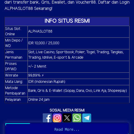
dari transfer bank, Qris, Ewallet, dan Voucher88. Daftar dan Login
ALPHASLOT88 Sekarang!
INFO SITUS RESMI
Situs Slot
ALPHASLOT88
Online
Min Depo /
IDR 10,000 / 25,000
WD
Jenis
Slot, Live Casino, Sportbook, Poker, Togel, Trading, Tangkas,
Permainan
Trading, Idnlive, E-sport & Arcade
Proses
+/- 2 Menit
DP/WD
Winrate
99,89% ⚡
Mata Uang:
IDR (Indonesian Rupiah)
Metode
Bank, Qris & E-Wallet (Gopay, Dana, Ovo, Link Aja, Shopeepay)
Pembayaran
Pelayanan
Online 24 jam
SOSIAL MEDIA RESMI
Read More...