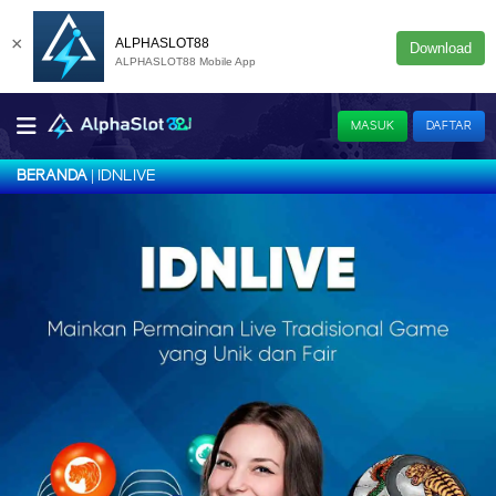
×
ALPHASLOT88
Download
ALPHASLOT88 Mobile App
MASUK
DAFTAR
IDNLIVE
BERANDA